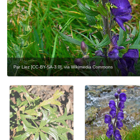
Par Liez [CC-BY-SA-3.0], via Wikimedia Commons