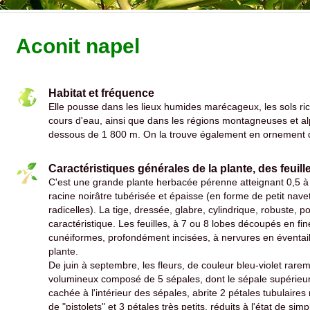
Aconit napel
Habitat et fréquence
Elle pousse dans les lieux humides marécageux, les sols ric
cours d'eau, ainsi que dans les régions montagneuses et al
dessous de 1 800 m. On la trouve également en ornement d
Caractéristiques générales de la plante, des feuille
C'est une grande plante herbacée pérenne atteignant 0,5 à 
racine noirâtre tubérisée et épaisse (en forme de petit nave
radicelles). La tige, dressée, glabre, cylindrique, robuste, 
caractéristique. Les feuilles, à 7 ou 8 lobes découpés en fin
cunéiformes, profondément incisées, à nervures en éventail,
plante.
De juin à septembre, les fleurs, de couleur bleu-violet rare
volumineux composé de 5 sépales, dont le sépale supérieur 
cachée à l'intérieur des sépales, abrite 2 pétales tubulair
de "pistolets" et 3 pétales très petits, réduits à l'état de s