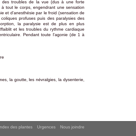
t, des troubles de la vue (dus à une forte
 à tout le corps, engendrant une sensation
e et d'anesthésie par le froid (sensation de
coliques profuses puis des paralysies des
rption, la paralysie est de plus en plus
ffaiblit et les troubles du rythme cardiaque
entriculaire. Pendant toute l'agonie (de 1 à
ire
s, la goutte, les névralgies, la dysenterie,
Index des plantes
Urgences
Nous joindre