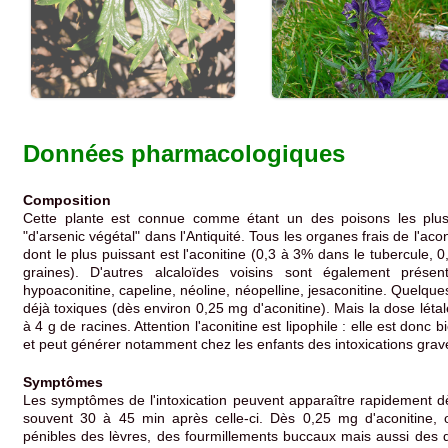
Données pharmacologiques
Composition
Cette plante est connue comme étant un des poisons les plus
"d'arsenic végétal" dans l'Antiquité. Tous les organes frais de l'ac
dont le plus puissant est l'aconitine (0,3 à 3% dans le tubercule, 
graines). D'autres alcaloïdes voisins sont également présent
hypoaconitine, capeline, néoline, néopelline, jesaconitine. Quelq
déjà toxiques (dès environ 0,25 mg d'aconitine). Mais la dose létal
à 4 g de racines. Attention l'aconitine est lipophile : elle est do
et peut générer notamment chez les enfants des intoxications grav
Symptômes
Les symptômes de l'intoxication peuvent apparaître rapidement dè
souvent 30 à 45 min après celle-ci. Dès 0,25 mg d'aconitine, 
pénibles des lèvres, des fourmillements buccaux mais aussi des d