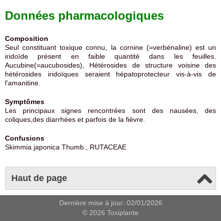
Données pharmacologiques
Composition
Seul constituant toxique connu, la cornine (=verbénaline) est un
iridoïde présent en faible quantité dans les feuilles.
Aucubine(=aucubosides), Hétérosides de structure voisine des
hétérosides iridoïques seraient hépatoprotecteur vis-à-vis de
l'amanitine.
Symptômes
Les principaux signes rencontrées sont des nausées, des
coliques,des diarrhées et parfois de la fièvre.
Confusions
Skimmia japonica Thumb., RUTACEAE
Haut de page
Dernière mise à jour: 02/01/2026
© 2026 Toxiplante