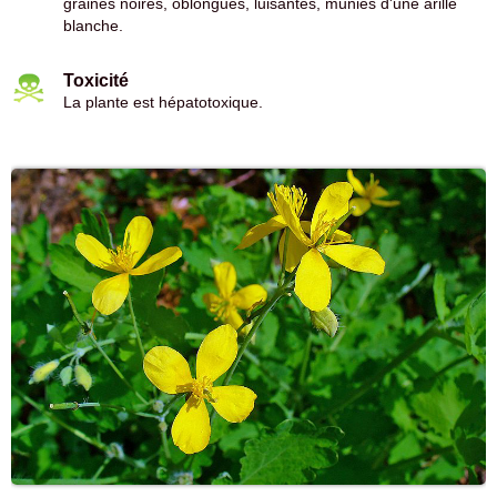
graines noires, oblongues, luisantes, munies d'une arille
blanche.
Toxicité
La plante est hépatotoxique.