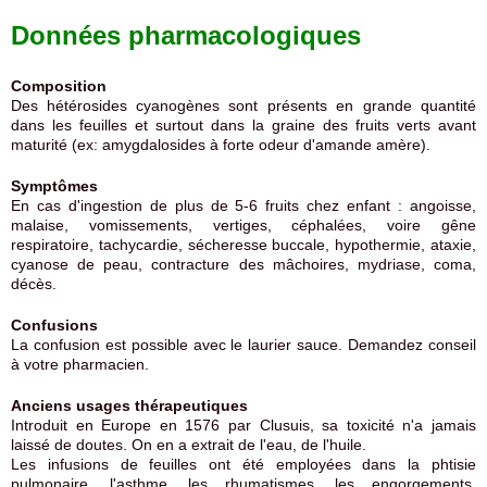
Données pharmacologiques
Composition
Des hétérosides cyanogènes sont présents en grande quantité
dans les feuilles et surtout dans la graine des fruits verts avant
maturité (ex: amygdalosides à forte odeur d'amande amère).
Symptômes
En cas d'ingestion de plus de 5-6 fruits chez enfant : angoisse,
malaise, vomissements, vertiges, céphalées, voire gêne
respiratoire, tachycardie, sécheresse buccale, hypothermie, ataxie,
cyanose de peau, contracture des mâchoires, mydriase, coma,
décès.
Confusions
La confusion est possible avec le laurier sauce. Demandez conseil
à votre pharmacien.
Anciens usages thérapeutiques
Introduit en Europe en 1576 par Clusuis, sa toxicité n'a jamais
laissé de doutes. On en a extrait de l'eau, de l'huile.
Les infusions de feuilles ont été employées dans la phtisie
pulmonaire, l'asthme, les rhumatismes, les engorgements,