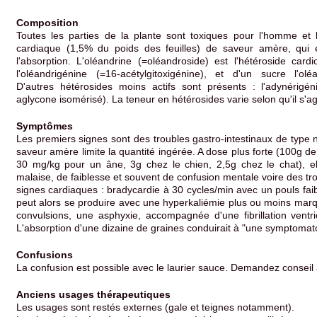
Composition
Toutes les parties de la plante sont toxiques pour l'homme et 
cardiaque (1,5% du poids des feuilles) de saveur amère, qui 
l'absorption. L'oléandrine (=oléandroside) est l'hétéroside card
l'oléandrigénine (=16-acétylgitoxigénine), et d'un sucre l'ol
D'autres hétérosides moins actifs sont présents : l'adynérigé
aglycone isomérisé). La teneur en hétérosides varie selon qu'il s'
Symptômes
Les premiers signes sont des troubles gastro-intestinaux de type
saveur amère limite la quantité ingérée. A dose plus forte (100g de
30 mg/kg pour un âne, 3g chez le chien, 2,5g chez le chat), e
malaise, de faiblesse et souvent de confusion mentale voire des tro
signes cardiaques : bradycardie à 30 cycles/min avec un pouls faible
peut alors se produire avec une hyperkaliémie plus ou moins marq
convulsions, une asphyxie, accompagnée d'une fibrillation ventri
L'absorption d'une dizaine de graines conduirait à "une symptomato
Confusions
La confusion est possible avec le laurier sauce. Demandez conseil
Anciens usages thérapeutiques
Les usages sont restés externes (gale et teignes notamment).