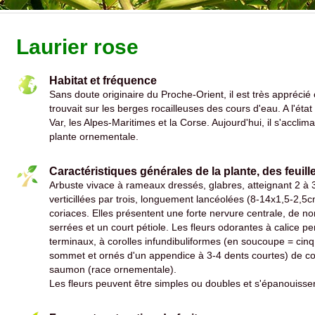
Laurier rose
Habitat et fréquence
Sans doute originaire du Proche-Orient, il est très appréci
trouvait sur les berges rocailleuses des cours d'eau. A l'ét
Var, les Alpes-Maritimes et la Corse. Aujourd'hui, il s'acclim
plante ornementale.
Caractéristiques générales de la plante, des feuille
Arbuste vivace à rameaux dressés, glabres, atteignant 2 à 
verticillées par trois, longuement lancéolées (8-14x1,5-2,5c
coriaces. Elles présentent une forte nervure centrale, de
serrées et un court pétiole. Les fleurs odorantes à calice 
terminaux, à corolles infundibuliformes (en soucoupe = cinq
sommet et ornés d'un appendice à 3-4 dents courtes) de co
saumon (race ornementale).
Les fleurs peuvent être simples ou doubles et s'épanouisse