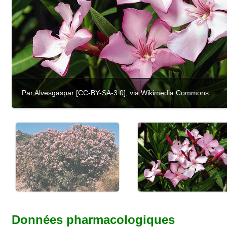
Par Alvesgaspar [CC-BY-SA-3.0], via Wikimedia Commons
Données pharmacologiques