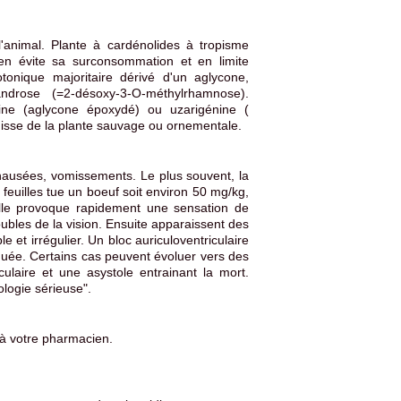
l'animal. Plante à cardénolides à tropisme
en évite sa surconsommation et en limite
iotonique majoritaire dérivé d'un aglycone,
éandrose (=2-désoxy-3-O-méthylrhamnose).
nine (aglycone époxydé) ou uzarigénine (
agisse de la plante sauvage ou ornementale.
 nausées, vomissements. Le plus souvent, la
 feuilles tue un boeuf soit environ 50 mg/kg,
lle provoque rapidement une sensation de
ubles de la vision. Ensuite apparaissent des
 et irrégulier. Un bloc auriculoventriculaire
uée. Certains cas peuvent évoluer vers des
culaire et une asystole entrainant la mort.
logie sérieuse".
 à votre pharmacien.