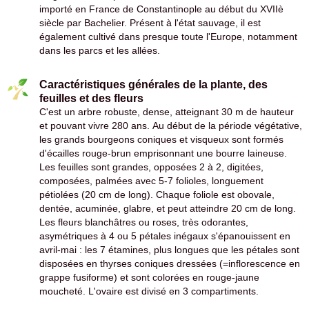
importé en France de Constantinople au début du XVIIè
siècle par Bachelier. Présent à l'état sauvage, il est
également cultivé dans presque toute l'Europe, notamment
dans les parcs et les allées.
Caractéristiques générales de la plante, des
feuilles et des fleurs
C'est un arbre robuste, dense, atteignant 30 m de hauteur
et pouvant vivre 280 ans. Au début de la période végétative,
les grands bourgeons coniques et visqueux sont formés
d'écailles rouge-brun emprisonnant une bourre laineuse.
Les feuilles sont grandes, opposées 2 à 2, digitées,
composées, palmées avec 5-7 folioles, longuement
pétiolées (20 cm de long). Chaque foliole est obovale,
dentée, acuminée, glabre, et peut atteindre 20 cm de long.
Les fleurs blanchâtres ou roses, très odorantes,
asymétriques à 4 ou 5 pétales inégaux s'épanouissent en
avril-mai : les 7 étamines, plus longues que les pétales sont
disposées en thyrses coniques dressées (=inflorescence en
grappe fusiforme) et sont colorées en rouge-jaune
moucheté. L'ovaire est divisé en 3 compartiments.