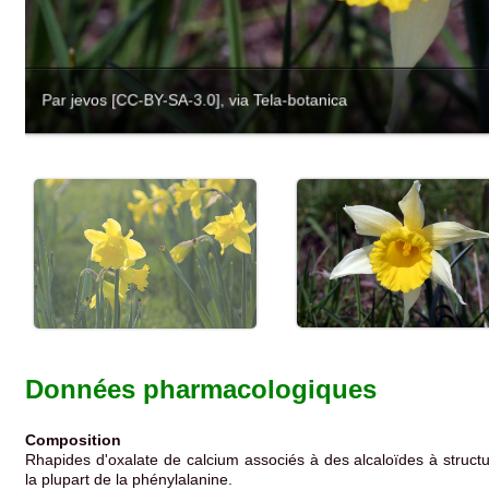
Par jevos [CC-BY-SA-3.0], via Tela-botanica
Données pharmacologiques
Composition
Rhapides d'oxalate de calcium associés à des alcaloïdes à structur
la plupart de la phénylalanine.