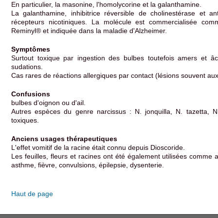
En particulier, la masonine, l'homolycorine et la galanthamine.
La galanthamine, inhibitrice réversible de cholinestérase et an
récepteurs nicotiniques. La molécule est commercialisée 
Reminyl® et indiquée dans la maladie d'Alzheimer.
Symptômes
Surtout toxique par ingestion des bulbes toutefois amers et âc
sudations.
Cas rares de réactions allergiques par contact (lésions souvent au
Confusions
bulbes d'oignon ou d'ail.
Autres espèces du genre narcissus : N. jonquilla, N. tazetta, 
toxiques.
Anciens usages thérapeutiques
L'effet vomitif de la racine était connu depuis Dioscoride.
Les feuilles, fleurs et racines ont été également utilisées comme
asthme, fièvre, convulsions, épilepsie, dysenterie.
Haut de page