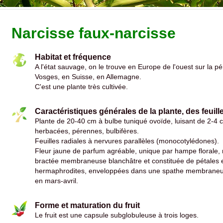
Narcisse faux-narcisse
Habitat et fréquence
A l'état sauvage, on le trouve en Europe de l'ouest sur la p
Vosges, en Suisse, en Allemagne.
C'est une plante très cultivée.
Caractéristiques générales de la plante, des feuille
Plante de 20-40 cm à bulbe tuniqué ovoïde, luisant de 2-4 
herbacées, pérennes, bulbifères.
Feuilles radiales à nervures parallèles (monocotylédones).
Fleur jaune de parfum agréable, unique par hampe florale,
bractée membraneuse blanchâtre et constituée de pétales e
hermaphrodites, enveloppées dans une spathe membraneuse
en mars-avril.
Forme et maturation du fruit
Le fruit est une capsule subglobuleuse à trois loges.