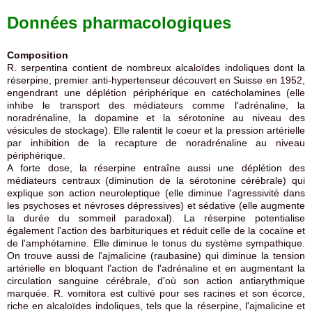
Données pharmacologiques
Composition
R. serpentina contient de nombreux alcaloïdes indoliques dont la
réserpine, premier anti-hypertenseur découvert en Suisse en 1952,
engendrant une déplétion périphérique en catécholamines (elle
inhibe le transport des médiateurs comme l'adrénaline, la
noradrénaline, la dopamine et la sérotonine au niveau des
vésicules de stockage). Elle ralentit le coeur et la pression artérielle
par inhibition de la recapture de noradrénaline au niveau
périphérique.
A forte dose, la réserpine entraîne aussi une déplétion des
médiateurs centraux (diminution de la sérotonine cérébrale) qui
explique son action neuroleptique (elle diminue l'agressivité dans
les psychoses et névroses dépressives) et sédative (elle augmente
la durée du sommeil paradoxal). La réserpine potentialise
également l'action des barbituriques et réduit celle de la cocaïne et
de l'amphétamine. Elle diminue le tonus du système sympathique.
On trouve aussi de l'ajmalicine (raubasine) qui diminue la tension
artérielle en bloquant l'action de l'adrénaline et en augmentant la
circulation sanguine cérébrale, d'où son action antiarythmique
marquée. R. vomitora est cultivé pour ses racines et son écorce,
riche en alcaloïdes indoliques, tels que la réserpine, l'ajmalicine et