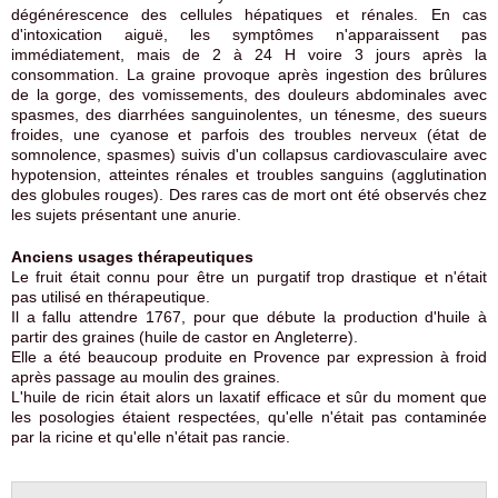
dégénérescence des cellules hépatiques et rénales. En cas
d'intoxication aiguë, les symptômes n'apparaissent pas
immédiatement, mais de 2 à 24 H voire 3 jours après la
consommation. La graine provoque après ingestion des brûlures
de la gorge, des vomissements, des douleurs abdominales avec
spasmes, des diarrhées sanguinolentes, un ténesme, des sueurs
froides, une cyanose et parfois des troubles nerveux (état de
somnolence, spasmes) suivis d'un collapsus cardiovasculaire avec
hypotension, atteintes rénales et troubles sanguins (agglutination
des globules rouges). Des rares cas de mort ont été observés chez
les sujets présentant une anurie.
Anciens usages thérapeutiques
Le fruit était connu pour être un purgatif trop drastique et n'était
pas utilisé en thérapeutique.
Il a fallu attendre 1767, pour que débute la production d'huile à
partir des graines (huile de castor en Angleterre).
Elle a été beaucoup produite en Provence par expression à froid
après passage au moulin des graines.
L'huile de ricin était alors un laxatif efficace et sûr du moment que
les posologies étaient respectées, qu'elle n'était pas contaminée
par la ricine et qu'elle n'était pas rancie.