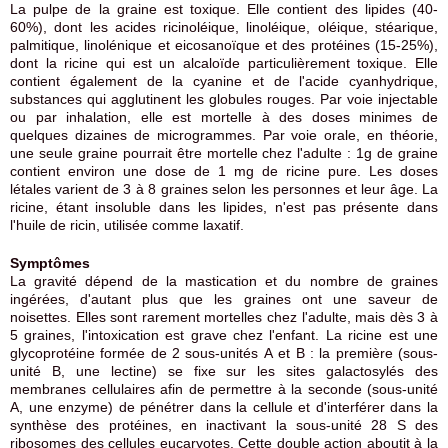
La pulpe de la graine est toxique. Elle contient des lipides (40-
60%), dont les acides ricinoléique, linoléique, oléique, stéarique,
palmitique, linolénique et eicosanoïque et des protéines (15-25%),
dont la ricine qui est un alcaloïde particulièrement toxique. Elle
contient également de la cyanine et de l'acide cyanhydrique,
substances qui agglutinent les globules rouges. Par voie injectable
ou par inhalation, elle est mortelle à des doses minimes de
quelques dizaines de microgrammes. Par voie orale, en théorie,
une seule graine pourrait être mortelle chez l'adulte : 1g de graine
contient environ une dose de 1 mg de ricine pure. Les doses
létales varient de 3 à 8 graines selon les personnes et leur âge. La
ricine, étant insoluble dans les lipides, n'est pas présente dans
l'huile de ricin, utilisée comme laxatif.
Symptômes
La gravité dépend de la mastication et du nombre de graines
ingérées, d'autant plus que les graines ont une saveur de
noisettes. Elles sont rarement mortelles chez l'adulte, mais dès 3 à
5 graines, l'intoxication est grave chez l'enfant. La ricine est une
glycoprotéine formée de 2 sous-unités A et B : la première (sous-
unité B, une lectine) se fixe sur les sites galactosylés des
membranes cellulaires afin de permettre à la seconde (sous-unité
A, une enzyme) de pénétrer dans la cellule et d'interférer dans la
synthèse des protéines, en inactivant la sous-unité 28 S des
ribosomes des cellules eucaryotes. Cette double action aboutit à la